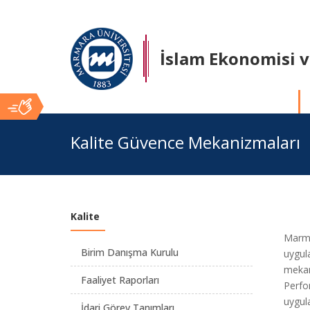
İslam Ekonomisi v
Ana
Kalite Güvence Mekanizmaları
İçerik
Kalite
Marmar
Birim Danışma Kurulu
uygula
mekani
Faaliyet Raporları
Perfor
uygul
İdari Görev Tanımları