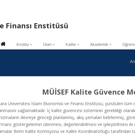
e Finansı Enstitüsü
Enstitü
İdari
Kalite
Akademik
Öğrenc
An
MÜİSEF Kalite Güvence M
a Üniversitesi İslam Ekonomisi ve Finansı Enstitüsü, yürütülen tüm işl
nmasını sağlamaktadır. İç kalite güvencesi sisteminin gerekliliği olarak 
zmaların devreye gireceği planlanmış, akış şemaları belirlenmiş, görev
mans göstergelerinin izlenmesi, değerlendirilmesi ve iyileştirilmesi ile 
amalar Birim Kalite Komisyonu ve Kalite Koordinatörlüğü tarafından ta