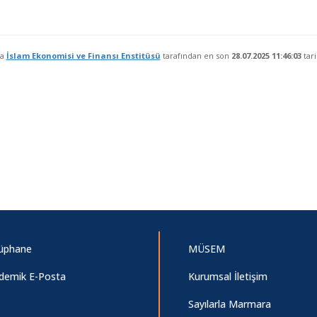
fa
İslam Ekonomisi ve Finansı Enstitüsü
tarafından en son
28.07.2025 11:46:03
tari
üphane
MÜSEM
demik E-Posta
Kurumsal İletişim
Sayılarla Marmara