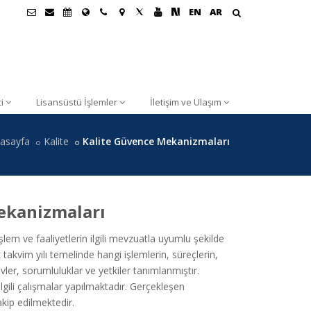
EN
AR
i
Lisansüstü İşlemler
İletişim ve Ulaşım
asayfa
Kalite
Kalite Güvence Mekanizmaları
ekanizmaları
em ve faaliyetlerin ilgili mevzuatla uyumlu şekilde
takvim yılı temelinde hangi işlemlerin, süreçlerin,
ler, sorumluluklar ve yetkiler tanımlanmıştır.
ilgili çalışmalar yapılmaktadır. Gerçekleşen
kip edilmektedir.